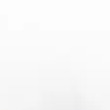
费者体验。通过移动应用、智能穿戴设备和线
上社区，品牌能够实时了解用户需求并提供个
性化服务。
在电商与社交平台方面，开云体育通过大数据
分析和智能推荐系统，实现精准营销和互动推
广。这不仅提升了消费者购买体验，也增强了
品牌忠诚度和用户粘性。
此外，开云体育在虚拟现实、增强现实及元宇
宙场景中的探索，为运动娱乐和产品体验提供
了全新维度。通过科技赋能，品牌不断拓展运
动潮流的新边界，增强其全球影响力。
4、社会责任与可持续发展
开云体育高度重视企业社会责任，通过绿色环
保项目和可持续发展计划，推动品牌与社会的
共同进步。其采用环保材料、优化生产流程、