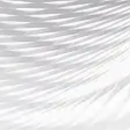
了一个兼具商业价值与社会价值的全球化品牌
形象。
总结：
综上所述，开云体育通过创新产品设计、全球
市场布局、数字化应用及社会责任实践，成功
引领了全球运动潮流的发展。其在技术、设
计、营销和社会价值方面的全方位创新，使品
牌具备了显著的竞争优势和长远发展潜力。
开云体育的成功经验表明，现代运动品牌不仅
需要注重产品性能和市场扩张，更需要在数字
化转型、社会责任和可持续发展方面不断探索
创新。未来，开云体育将继续通过全方位战略
引领运动潮流，推动全球体育产业迈向新的高
度。
---