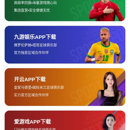
日常休闲运动服，开云体育都力求在性能和美
学之间达到最佳平衡。
在材料与工艺上，开云体育不断尝试新型环保
面料和高性能科技，如轻量化材料、防水透气
技术以及智能监测装备，使运动体验更加舒适
与高效。这种创新不仅提升了运动性能，也为
行业树立了技术标准。
同时，开云体育注重设计理念的前瞻性，将潮
流元素融入运动产品中，通过独特的色彩搭配
和创新剪裁，使品牌形象更加年轻化、国际
化。这种设计策略不仅吸引了运动爱好者，也
赢得了时尚消费者的青睐。
2、全球市场布局战略
开云体育在全球市场布局方面采取多元化战
略，通过建立旗舰店、合作零售渠道及线上电