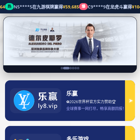
五大联赛
首页
五大联赛