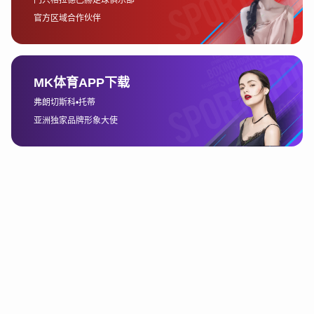
2、精彩瞬间深度解析
环球体育不仅关注赛程和结果，更注重捕捉赛
事中的精彩瞬间。通过视频回放、照片记录以
及详细解说，报道将比赛中关键动作、精彩进
球和绝妙配合呈现给观众。这种全方位的展示
方式，让读者仿佛身临其境，感受到比赛的紧
张与激情。