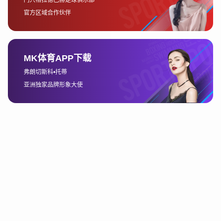
醒、精彩集锦以及深度解读内容，从而显著提
升平台粘性与用户活跃度。
智能赛事系统
OP7体育在智能赛事系统建设上，重点强化数
据采集与实时分析能力，通过部署多维度传感
设备与AI分析引擎，实现对赛事全过程的动态
捕捉。这一系统能够对球员动作、比赛节奏以
及战术变化进行实时解析，为赛事呈现提供更
加专业的数据支撑。
在裁判辅助与赛事管理方面，平台引入智能判
定模型，对关键争议动作进行辅助识别与回放
分析，从而提高赛事公平性与判罚准确率。这
种技术不仅提升了比赛公正性，也减少了人为
误判带来的争议。
此外，智能赛事系统还具备强大的预测能力，