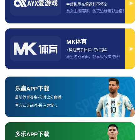
动化、智能化方向跃迁。同时，OP7体育也在
不断强化平台的开放性与扩展性，连接赛事组
织方、内容生产者与终端用户，形成多方共赢
的体育数字生态闭环，为行业发展提供新的范
式与方向。
数字体验升级