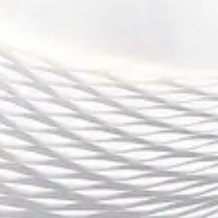
同时，平台还构建了完善的商业生态闭环，通
过广告投放、会员体系以及数字衍生品等多种
方式，实现内容价值的多维变现。这种生态化
商业模式使平台具备更强的可持续发展能力。
未来发展布局
在未来发展布局方面，OP7体育将继续深化人
工智能与大数据技术的应用，进一步提升平台
的智能化水平。通过不断优化算法模型，平台
将实现更精准的用户画像与内容匹配能力，从
而提升整体服务效率。
与此同时，OP7体育还将拓展全球化战略布
局，推动平台在更多国际赛事中的应用与落
地。通过与海外体育组织合作，平台有望构建
跨区域的数字体育网络，增强国际影响力与竞
争力。