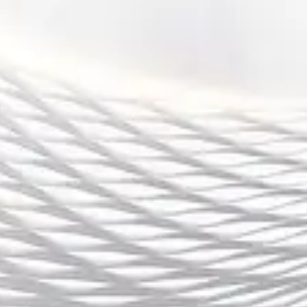
几十秒开启，因此保持页面刷新及时性至关重
要。
在抢购高需求赛事门票时，很多用户可能会面
临瞬间流量过大、页面崩溃等问题。为此，提
前登录账户，并在页面开启时快速选择座位和
支付，能够节省宝贵的时间。此外，一些平台
还提供了“排队系统”，此时要耐心等待并且避
免频繁刷新页面，以免被系统认为是异常行
为，从而导致封号或排队失效。
另一种常见的应对策略是使用“多人抢票”模
式。可以邀请家人或朋友一起参与购票，分担
购票的压力。有时，多个设备同时购买门票会
提高成功率。此外，如果平台支持自动支付功
能，可以提前设置好支付方式，避免在支付时