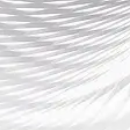
浪费时间。
4、确保顺利入场的准备
成功购买到门票后，确保顺利入场是观赛体验
的关键。首先，在比赛当天，尽量提前到达赛
场，避免因临时突发事件（如交通、安检等）
导致错过比赛。大部分赛事会要求观众提前进
行安检，因此，建议至少提前1小时到达现
场，以便有足够的时间进行安检和入场。
其次，入场前一定要检查门票信息，包括门票
上的日期、时间、座位信息等。尤其在一些赛
事中，可能会设置不同的入口和座位区域，确
认门票上的信息与现场的指示牌相符，避免因
信息不对等导致入场问题。
另外，一些赛事现场会要求观众出示身份证或
其他身份证明材料，因此，记得携带有效身份