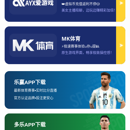
挑战。本文将为您提供一份详细的攻略，帮助
您顺利购买英雄联盟比赛门票，并确保能够顺
利入场观看比赛。本篇文章将从四个方面详细
介绍如何购买英雄联盟比赛门票以及确保顺利
入场。首先，我们将介绍购买门票的最佳时机
和渠道。其次，探讨购票过程中的常见问题及
其解决方案。然后，我们将分析如何确保购票
后顺利入场，避免现场出现不必要的麻烦。最
后，我们会提醒读者在入场前需要注意的事
项，确保观赛体验顺利愉快。通过本文，您将
全面了解如何购买和使用英雄联盟比赛门票，
从而确保每一场赛事都能够如愿以偿地亲临现
场。
1、选择正确的购票渠道
选择正确的购票渠道是确保成功购买到英雄联
盟比赛门票的第一步。通常，英雄联盟赛事门