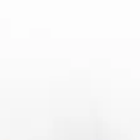
解规则后，您可以在短时间内做出最迅速的反
应。
火博体育官方网站
另外，建议您在购票前确认自己的观赛需求。
比如是单日票还是全程票，是否有VIP席位或
特别席位等。提前了解各个票种的区别及价
格，可以让您在购票时做出最佳选择。此外，
了解赛场的座位布局，避免选择位置较差的票
种，这样能让您在观看比赛时有更好的观赛体
验。
3、购票时的技巧与应对策略
购票时，掌握一些技巧和应对策略能够大大提
高购票成功率。首先，建议您提前进入购票平
台，确保网络稳定，避免在抢票时因网络延迟
而错失良机。很多平台的售票时间通常会提前