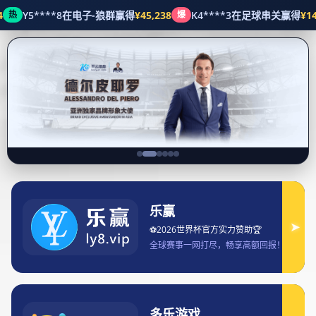
五大联赛
首页
五大联赛