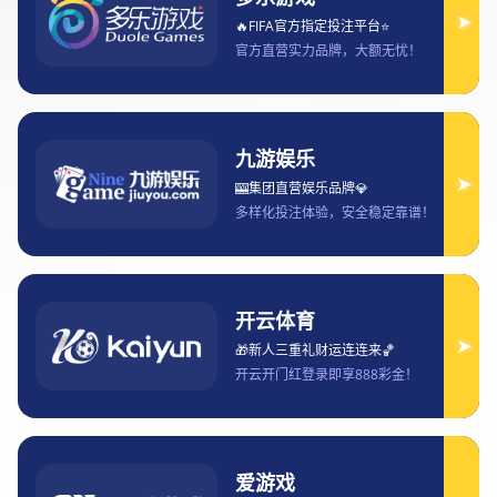
最新德甲射手榜排名解析聚焦
前锋表现与进球走势
2025-10-05 19:22:57
摘要：本文以“最新德甲射手榜排名”为切入
点，聚焦前锋球员的个人表现与进球走势，力
求在数据与战术背景之间建立联系。文章首先
概览当前射手榜的基本格局——领跑者的稳定
性、追赶者的增速以及中游射手的分布特点；
随后从四个角度展开分析：一是顶级锋线的稳
定性与门前效率，二是追赶者与黑马的崛起路
径，三是球队战术对射手数据的影响，四是进
球走势中的季节性与心理因素。每个方面均结
合最新榜单与赛场观测，讨论射手的射门选