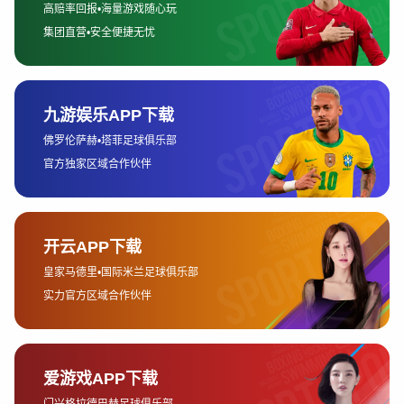
之带来更高的实际进球转化率（即非空想xG差
值通常为正或接近）。数据网站与专业统计平
台显示，这类球员在每90分钟创造的高xG机会
更多，且位置感、抢点与站位习惯使他们在混
战中更容易获益。citeturn0search6
火博体育官网
此外，榜首球员常常兼具队内核心角色与心理
稳定性，他们在关键比赛中的点球与定位球承
担上更大责任，这既提升了个人进球数，也增
加了其对球队结果的决定性影响。因此从球队
管理角度看，保持榜首射手的健康与出场时
间，是争冠球队的重要任务。
citeturn0search7
2、追赶者与黑马动力
射手榜中第二梯队通常由那些节奏上扬或赛季