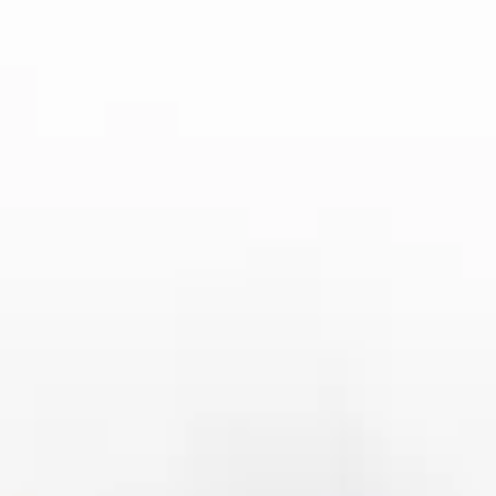
高xG位置的能力。citeturn0search6
3、战术体系与射手数据
不同球队的战术体系对前锋的进球数据有直接
且深刻的影响。高位压迫与边路快带型球队更
容易创造快速反击中的一对一或禁区内空当，
这类战术偏好会让锋线球员获得更多转换型机
会，从而在射手榜上体现为较高的进球/场比。
反之，依赖控球与阵地打法的球队，其前锋更
多参与串联与支点牵制，纯粹的射门次数可能
较少但位置质量有保证。
citeturn0search6turn0search1
从统计角度看，射手的点球比重、头球进球与
远射得分分别与球队定位球策略、边路传中频
率和中远射授权有关。那些射手榜上位但点球
占比较高的球员，其得分稳定性在短期内较
好，但长期评价时需要剔除点球影响来观察真