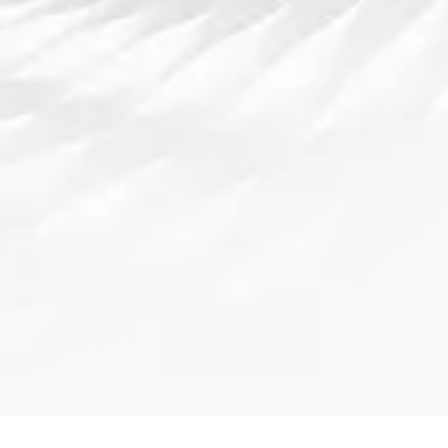
据模型（如xG衍生模型）在短期预测上有一定
准确性，但面对无法量化的心理与战术突变时
仍有局限。citeturn0search1turn0search6
总结：
综上所述，最新德甲射手榜既反映了个体能力
——例如哈里·凯恩等领跑者的高效把握与稳定
输出，也揭示了球队战术、赛程阶段与心理因
素对进球产出的深刻影响。榜单不是孤立的数
字堆砌，而是球员、球队与外部条件共同作用
下的结果；因此在解读时应同时关注进球位置
质量（xG）、点球贡献、主客场分布与战术环
境。
citeturn0search1turn0search3turn0search6
对未来的观察建议包括：关注追赶者是否能够
在更长时间窗内重复创造高xG位置、检视榜单
高位球员的点球占比和伤病风险、并结合战术