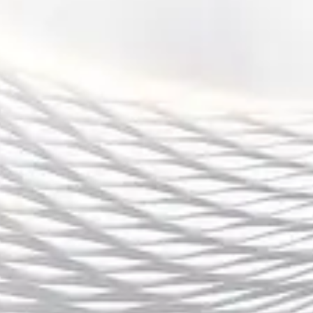
实的非点球进球产出。citeturn0search3
此外，主客场因素不可忽视：许多射手在主场
的进球数明显高于客场，这既与队内攻防转换
的速率有关，也与心理与场地适应性相关。俱
乐部教练在布置战术时，应考虑为关键射手在
客场创造更多可转化的机会，而不是单纯依赖
主场数据推断对手应对策略。
citeturn0search8turn0search11
4、进球走势与赛季阶段性特点
进球走势具有明显的阶段性：赛季初期由于对
手研究不足与锋线磨合，部分射手会出现快速
上分；而进入中后赛程，体能消耗、对手适应
与伤病累积会使得进球曲线出现波动。统计图
表与xG时间序列显示，球员在赛季第6至12轮
往往会出现得分高峰或回调，这与国际比赛