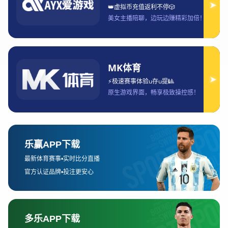
择、点球贡献、主客场分布与与预期进球
（xG）之间的差异。文末将全文要点进行归
纳，提出对未来排名走势的判断与对教练、球
探和媒体在解读射手榜时应注意的建议。文章
以数据为支点，以比赛情境为线索，力求为读
者呈现既有高度又有细节的德甲射手分析。
1、榜首与领跑者特征
当前德甲射手榜呈现出明显的领跑者效应：部
分顶级锋线球员凭借稳定的出场与高效的把握
机会能力占据前列位置。以哈里·凯恩为例，他
在联赛中长期保持高产出，既有点球贡献也有
大量禁区内的把握机会，这种“可预测的高产”
使其成为榜单首位的核心人物。
citeturn0search1turn0search3
领跑者的一个显著特征是射门分布的集中性：
他们的射门多发生在禁区内的高价值位置，随